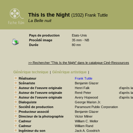
This Is the Night
(1932) Frank Tuttle
La Belle nuit
Pays de production
Etats-Unis
Procédé image
35 mm - NB
Durée
80 mn
>> Rechercher "This Is the Night" dans le catalogue Ciné-Ressources
Générique technique
Générique artistique
|
|
Réalisateur
Frank Tuttle
Scénariste
Benjamin Glazer
Auteur de l'oeuvre originale
Henri Falk
d'après l
Auteur de l'oeuvre originale
René Peter
d'après l
Auteur de l'oeuvre originale
Avery Hopwood
d'après l
Dialoguiste
George Marion Jr.
Société de production
Paramount Publix Corporation
Producteur associé
Benjamin Glazer
Directeur de la photographie
Victor Milner
Cadreur
William C. Mellor
Cadreur
William Rand
Ingénieur du son
Jack A. Goodrich