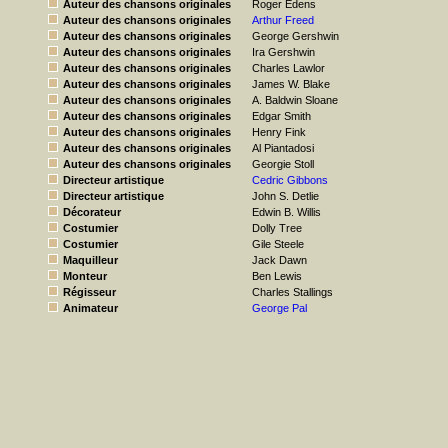
Auteur des chansons originales
Roger Edens
Auteur des chansons originales
Arthur Freed
Auteur des chansons originales
George Gershwin
Auteur des chansons originales
Ira Gershwin
Auteur des chansons originales
Charles Lawlor
Auteur des chansons originales
James W. Blake
Auteur des chansons originales
A. Baldwin Sloane
Auteur des chansons originales
Edgar Smith
Auteur des chansons originales
Henry Fink
Auteur des chansons originales
Al Piantadosi
Auteur des chansons originales
Georgie Stoll
Directeur artistique
Cedric Gibbons
Directeur artistique
John S. Detlie
Décorateur
Edwin B. Willis
Costumier
Dolly Tree
Costumier
Gile Steele
Maquilleur
Jack Dawn
Monteur
Ben Lewis
Régisseur
Charles Stallings
Animateur
George Pal