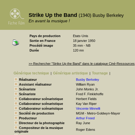
Strike Up the Band
(1940) Busby Berkeley
En avant la musique !
Pays de production
Etats-Unis
Sortie en France
18 janvier 1950
Procédé image
35 mm - NB
Durée
120 mn
>> Rechercher "Strike Up the Band" dans le catalogue Ciné-Ressources
Générique technique
Générique artistique
Tournage
|
|
|
Réalisateur
Busby Berkeley
Assistant réalisateur
William Ryan
Scénariste
John Monks Jr.
Scénariste
Fred F. Finklehoffe
Collaborateur scénaristique
Herbert Fields
Collaborateur scénaristique
Kay Van Riper
Collaborateur scénaristique
Vincente Minnelli
Société de production
MGM - Metro-Goldwyn-Mayer
Producteur
Arthur Freed
Directeur de la photographie
Ray June
Compositeur de la musique
Roger Edens
originale