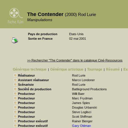
The Contender
(2000) Rod Lurie
Manipulations
Pays de production
Etats-Unis
Sortie en France
02 mai 2001
>> Rechercher "The Contender" dans le catalogue Ciné-Ressources
Générique technique
Générique artistique
Tournage
Résumé
Ex
|
|
|
|
Réalisateur
Rod Lurie
Assistant réalisateur
Marco Londoner
Scénariste
Rod Lurie
Société de production
Battleground Productions
Producteur
Willi Baer
Producteur
Marc Frydman
Producteur
James Spies
Producteur
Douglas Urbanski
Producteur
Steve Loglisci
Producteur
Scott Shiffman
Producteur exécutif
Rainer Bienger
Producteur exécutif
Gary Oldman