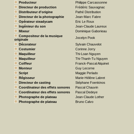
Producteur
Philippe Carcassonne
Directeur de production
Frédéric Sauvagnac
Distributeur d'origine
Pathé Distribution
Directeur de la photographie
Jean-Marc Fabre
Opérateur steadycam
Eric Le Roux
Ingénieur du son
Jean-Claude Laureux
Mixeur
Dominique Gaborieau
Compositeur de la musique
Jocelyn Pook
originale
Décorateur
Sylvain Chauvelot
Costumier
Corinne Jorry
Maquilleur
Thi-Loan Nguyen
Maquilleur
Thi-Thanh-Tu Nguyen
Coiffeur
Franck-Pascal Alquinet
Monteur
Guy Lecorne
Script
Maggie Perlado
Régisseur
Marie-Hélène Labret
Directeur de casting
Stéphane Foenkinos
Coordinateur des effets sonores
Pascal Chauvin
Coordinateur des effets sonores
Pascal Dedeye
Photographe de plateau
Jean-Claude Lother
Photographe de plateau
Bruno Calvo