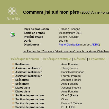
Comment j'ai tué mon père
(2000) Anne Font
Pays de production
France ; Espagne
Sortie en France
19 septembre 2001
Procédé image
35 mm - Couleur
Durée
100 mn
Distributeur
Pathé Distribution
(source :
ADRC
)
>> Rechercher "Comment j'ai tué mon père" dans le catalogue Ciné-Re
Générique technique
Générique artistique
Résumé
Exploitation
|
|
|
|
Réalisateur
Anne Fontaine
Assistant réalisateur
Thierry Verrier
Assistant réalisateur
Daniel Marchaudon
Assistant réalisateur
Laurent Perreau
Scénariste
Jacques Fieschi
Scénariste
Anne Fontaine
Dialoguiste
Jacques Fieschi
Dialoguiste
Anne Fontaine
Société de production
Ciné B (Paris)
Société de production
Cinéa
Société de production
France 2 Cinéma
Société de production
P.H.F. Films