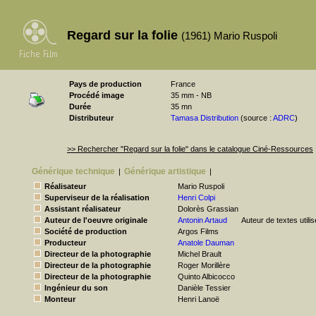
Regard sur la folie
(1961) Mario Ruspoli
Pays de production
France
Procédé image
35 mm - NB
Durée
35 mn
Distributeur
Tamasa Distribution
(source :
ADRC
)
>> Rechercher "Regard sur la folie" dans le catalogue Ciné-Ressources
Générique technique
Générique artistique
|
|
Réalisateur
Mario Ruspoli
Superviseur de la réalisation
Henri Colpi
Assistant réalisateur
Dolorès Grassian
Auteur de l'oeuvre originale
Antonin Artaud
Auteur de textes utili
Société de production
Argos Films
Producteur
Anatole Dauman
Directeur de la photographie
Michel Brault
Directeur de la photographie
Roger Morillère
Directeur de la photographie
Quinto Albicocco
Ingénieur du son
Danièle Tessier
Monteur
Henri Lanoë