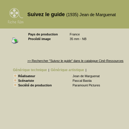
Suivez le guide
(1935) Jean de Marguenat
Pays de production
France
Procédé image
35 mm - NB
>> Rechercher "Suivez le guide" dans le catalogue Ciné-Ressources
Générique technique
Générique artistique
|
|
Réalisateur
Jean de Marguenat
Scénariste
Pascal Bastia
Société de production
Paramount Pictures