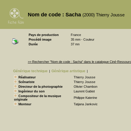
Nom de code : Sacha
(2000) Thierry Jousse
Pays de production
France
Procédé image
35 mm - Couleur
Durée
37 mn
>> Rechercher "Nom de code : Sacha" dans le catalogue Ciné-Ressour
Générique technique
Générique artistique
|
|
Réalisateur
Thierry Jousse
Scénariste
Thierry Jousse
Directeur de la photographie
Olivier Chambon
Ingénieur du son
Laurent Gabiot
Compositeur de la musique
Philippe Katerine
originale
Monteur
Tatjana Jankovic