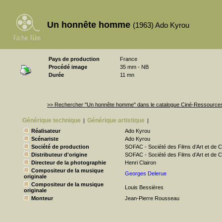
Un honnête homme
(1963) Ado Kyrou
Pays de production
France
Procédé image
35 mm - NB
Durée
11 mn
>> Rechercher "Un honnête homme" dans le catalogue Ciné-Ressource
Générique technique
Générique artistique
|
|
Réalisateur
Ado Kyrou
Scénariste
Ado Kyrou
Société de production
SOFAC - Société des Films d’Art et de Cu
Distributeur d'origine
SOFAC - Société des Films d’Art et de Cu
Directeur de la photographie
Henri Clairon
Compositeur de la musique
Georges Delerue
originale
Compositeur de la musique
Louis Bessières
originale
Monteur
Jean-Pierre Rousseau