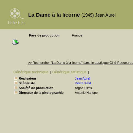
La Dame à la licorne
(1949) Jean Aurel
Pays de production
France
>> Rechercher "La Dame à la licorne" dans le catalogue Ciné-Ressourc
Générique technique
Générique artistique
|
|
Réalisateur
Jean Aurel
Scénariste
Pierre Kast
Société de production
Argos Films
Directeur de la photographie
Antonio Harispe