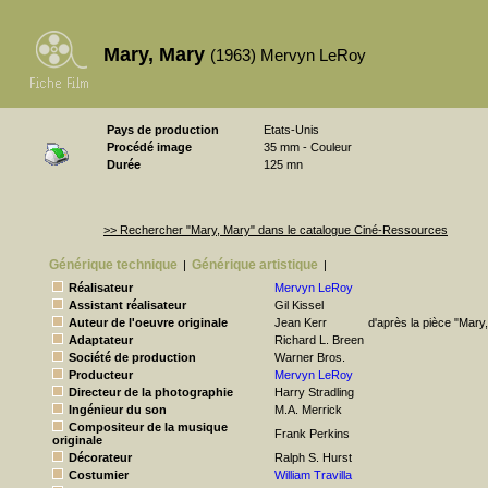
Mary, Mary
(1963) Mervyn LeRoy
Pays de production
Etats-Unis
Procédé image
35 mm - Couleur
Durée
125 mn
>> Rechercher "Mary, Mary" dans le catalogue Ciné-Ressources
Générique technique
Générique artistique
|
|
Réalisateur
Mervyn LeRoy
Assistant réalisateur
Gil Kissel
Auteur de l'oeuvre originale
Jean Kerr
d'après la pièce "Mary
Adaptateur
Richard L. Breen
Société de production
Warner Bros.
Producteur
Mervyn LeRoy
Directeur de la photographie
Harry Stradling
Ingénieur du son
M.A. Merrick
Compositeur de la musique
Frank Perkins
originale
Décorateur
Ralph S. Hurst
Costumier
William Travilla