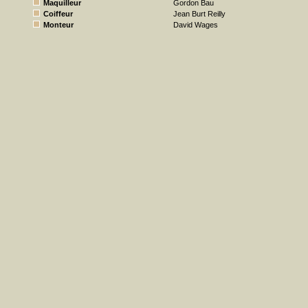
Maquilleur
Gordon Bau
Coiffeur
Jean Burt Reilly
Monteur
David Wages