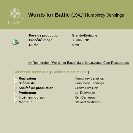
Words for Battle
(1941) Humphrey Jennings
Pays de production
Grande-Bretagne
Procédé image
35 mm - NB
Durée
8 mn
>> Rechercher "Words for Battle" dans le catalogue Ciné-Ressources
Générique technique
Générique artistique
|
|
Réalisateur
Humphrey Jennings
Scénariste
Humphrey Jennings
Société de production
Crown Film Unit
Producteur
Ian Dalrymple
Ingénieur du son
Ken Cameron
Monteur
Stewart McAllister