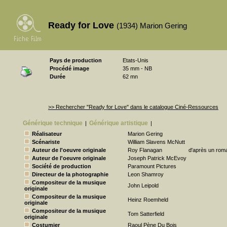
Ready for Love
(1934) Marion Gering
Pays de production
Etats-Unis
Procédé image
35 mm - NB
Durée
62 mn
>> Rechercher "Ready for Love" dans le catalogue Ciné-Ressources
Générique technique
Générique artistique
|
|
Réalisateur
Marion Gering
Scénariste
William Slavens McNutt
Auteur de l'oeuvre originale
Roy Flanagan
d'après un rom
Auteur de l'oeuvre originale
Joseph Patrick McEvoy
Société de production
Paramount Pictures
Directeur de la photographie
Leon Shamroy
Compositeur de la musique
John Leipold
originale
Compositeur de la musique
Heinz Roemheld
originale
Compositeur de la musique
Tom Satterfield
originale
Costumier
Raoul Pène Du Bois