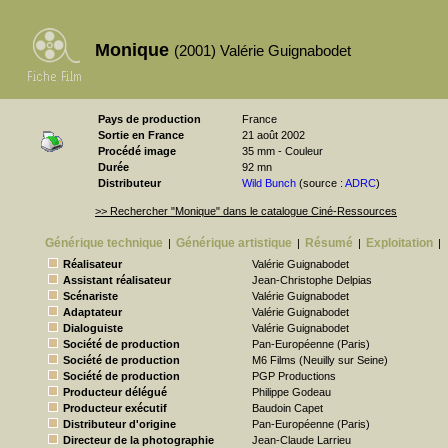
Monique
(2001) Valérie Guignabodet
Pays de production
France
Sortie en France
21 août 2002
Procédé image
35 mm - Couleur
Durée
92 mn
Distributeur
Wild Bunch
(source :
ADRC
)
>> Rechercher "Monique" dans le catalogue Ciné-Ressources
Générique technique
Générique artistique
Résumé
Exploitation
|
|
|
|
Réalisateur
Valérie Guignabodet
Assistant réalisateur
Jean-Christophe Delpias
Scénariste
Valérie Guignabodet
Adaptateur
Valérie Guignabodet
Dialoguiste
Valérie Guignabodet
Société de production
Pan-Européenne (Paris)
Société de production
M6 Films (Neuilly sur Seine)
Société de production
PGP Productions
Producteur délégué
Philippe Godeau
Producteur exécutif
Baudoin Capet
Distributeur d'origine
Pan-Européenne (Paris)
Directeur de la photographie
Jean-Claude Larrieu