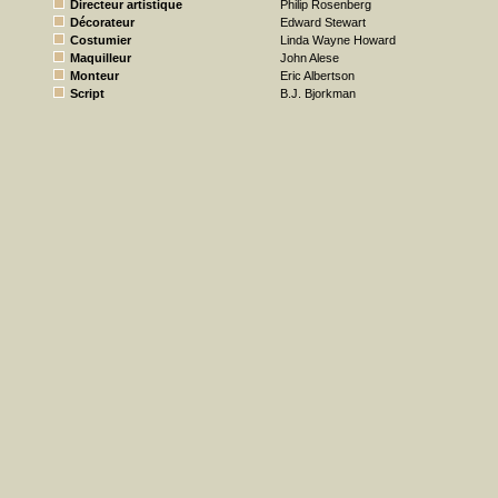
Directeur artistique
Philip Rosenberg
Décorateur
Edward Stewart
Costumier
Linda Wayne Howard
Maquilleur
John Alese
Monteur
Eric Albertson
Script
B.J. Bjorkman