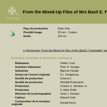
From the Mixed-Up Files of Mrs Basil E. 
Pays de production
Etats-Unis
Procédé image
35 mm - Couleur
Durée
105 mn
>> Rechercher "From the Mixed-Up Files of Mrs Basil E. Frankweiler" d
Générique technique
Générique artistique
|
|
Réalisateur
Fielder Cook
Assistant réalisateur
Peter R. Scoppa
Scénariste
Blanche Hanalis
Auteur de l'oeuvre originale
E.L. Konigsburg
Société de production
Cinema 5
Société de production
Westfall Productions
Producteur
Charles G. Mortimer Jr.
Producteur
S. Mark Smith
Directeur de la photographie
Victor J. Kemper
Cadreur
Edward Gold
Compositeur de la musique
Donald Devor
originale