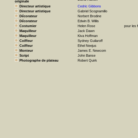
originale
Directeur artistique
Cedric Gibbons
Directeur artistique
Gabriel Scognamillo
Décorateur
Norbert Brodine
Décorateur
Edwin B. Willis
Costumier
Helen Rose
pour les
Maquilleur
Jack Dawn
Maquilleur
Kiva Hoffman
Coiffeur
Sydney Guilaroff
Coiffeur
Ethel Neejus
Monteur
James E. Newcom
Script
John Banse
Photographe de plateau
Robert Quirk