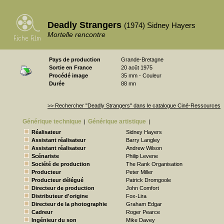
Deadly Strangers
(1974) Sidney Hayers
Mortelle rencontre
Pays de production
Grande-Bretagne
Sortie en France
20 août 1975
Procédé image
35 mm - Couleur
Durée
88 mn
>> Rechercher "Deadly Strangers" dans le catalogue Ciné-Ressources
Générique technique
Générique artistique
|
|
Réalisateur
Sidney Hayers
Assistant réalisateur
Barry Langley
Assistant réalisateur
Andrew Wilson
Scénariste
Philip Levene
Société de production
The Rank Organisation
Producteur
Peter Miller
Producteur délégué
Patrick Dromgoole
Directeur de production
John Comfort
Distributeur d'origine
Fox-Lira
Directeur de la photographie
Graham Edgar
Cadreur
Roger Pearce
Ingénieur du son
Mike Davey