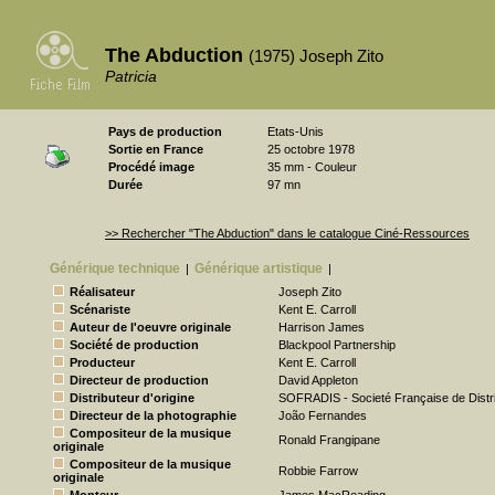
The Abduction
(1975) Joseph Zito
Patricia
Pays de production
Etats-Unis
Sortie en France
25 octobre 1978
Procédé image
35 mm - Couleur
Durée
97 mn
>> Rechercher "The Abduction" dans le catalogue Ciné-Ressources
Générique technique
Générique artistique
|
|
Réalisateur
Joseph Zito
Scénariste
Kent E. Carroll
Auteur de l'oeuvre originale
Harrison James
Société de production
Blackpool Partnership
Producteur
Kent E. Carroll
Directeur de production
David Appleton
Distributeur d'origine
SOFRADIS - Societé Française de Distri
Directeur de la photographie
João Fernandes
Compositeur de la musique
Ronald Frangipane
originale
Compositeur de la musique
Robbie Farrow
originale