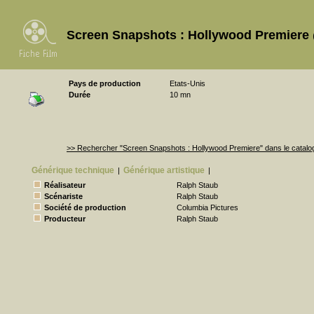
Screen Snapshots : Hollywood Premiere
Pays de production
Etats-Unis
Durée
10 mn
>> Rechercher "Screen Snapshots : Hollywood Premiere" dans le catal
Générique technique
Générique artistique
|
|
Réalisateur
Ralph Staub
Scénariste
Ralph Staub
Société de production
Columbia Pictures
Producteur
Ralph Staub