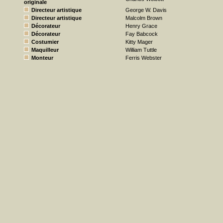
originale
Directeur artistique
George W. Davis
Directeur artistique
Malcolm Brown
Décorateur
Henry Grace
Décorateur
Fay Babcock
Costumier
Kitty Mager
Maquilleur
William Tuttle
Monteur
Ferris Webster