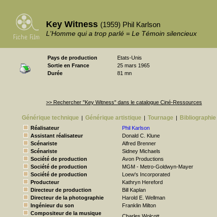
Key Witness
(1959) Phil Karlson
L'Homme qui a trop parlé = Le Témoin silencieux
Pays de production
Etats-Unis
Sortie en France
25 mars 1965
Durée
81 mn
>> Rechercher "Key Witness" dans le catalogue Ciné-Ressources
Générique technique
Générique artistique
Tournage
Bibliographie
|
|
|
Réalisateur
Phil Karlson
Assistant réalisateur
Donald C. Klune
Scénariste
Alfred Brenner
Scénariste
Sidney Michaels
Société de production
Avon Productions
Société de production
MGM - Metro-Goldwyn-Mayer
Société de production
Loew's Incorporated
Producteur
Kathryn Hereford
Directeur de production
Bill Kaplan
Directeur de la photographie
Harold E. Wellman
Ingénieur du son
Franklin Milton
Compositeur de la musique
Charles Wolcott