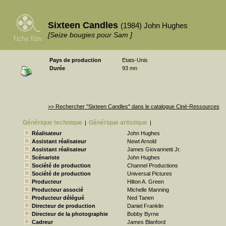
Sixteen Candles
(1984) John Hughes
[Seize bougies pour Sam ]
Pays de production
Etats-Unis
Durée
93 mn
>> Rechercher "Sixteen Candles" dans le catalogue Ciné-Ressources
Générique technique
Générique artistique
|
|
Réalisateur
John Hughes
Assistant réalisateur
Newt Arnold
Assistant réalisateur
James Giovannetti Jr.
Scénariste
John Hughes
Société de production
Channel Productions
Société de production
Universal Pictures
Producteur
Hilton A. Green
Producteur associé
Michelle Manning
Producteur délégué
Ned Tanen
Directeur de production
Daniel Franklin
Directeur de la photographie
Bobby Byrne
Cadreur
James Blanford