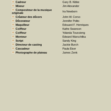
Cadreur
Gary B. Kibbe
Mixeur
Jim Alexander
Compositeur de la musique
Ira Newborn
originale
Créateur des décors
John W. Corso
Décorateur
Jennifer Polito
Maquilleur
Edouard F. Henriques
Coiffeur
Kathe Swanson
Coiffeur
Yolanda Toussieng
Monteur
Edward Warschilka
Script
Sandy King
Directeur de casting
Jackie Burch
Cascadeur
Paula Eiser
Photographe de plateau
James Zenk