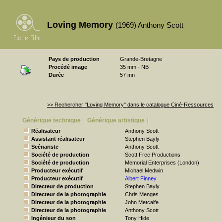
Loving Memory
(1969) Anthony Scott
Pays de production
Grande-Bretagne
Procédé image
35 mm - NB
Durée
57 mn
>> Rechercher "Loving Memory" dans le catalogue Ciné-Ressources
Générique technique
Générique artistique
|
|
Réalisateur
Anthony Scott
Assistant réalisateur
Stephen Bayly
Scénariste
Anthony Scott
Société de production
Scott Free Productions
Société de production
Memorial Enterprises (London)
Producteur exécutif
Michael Medwin
Producteur exécutif
Albert Finney
Directeur de production
Stephen Bayly
Directeur de la photographie
Chris Menges
Directeur de la photographie
John Metcalfe
Directeur de la photographie
Anthony Scott
Ingénieur du son
Tony Hide