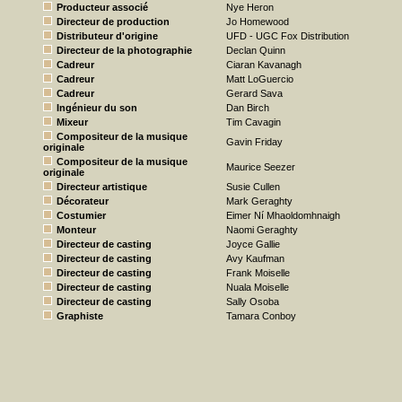
Producteur associé
Nye Heron
Directeur de production
Jo Homewood
Distributeur d'origine
UFD - UGC Fox Distribution
Directeur de la photographie
Declan Quinn
Cadreur
Ciaran Kavanagh
Cadreur
Matt LoGuercio
Cadreur
Gerard Sava
Ingénieur du son
Dan Birch
Mixeur
Tim Cavagin
Compositeur de la musique
Gavin Friday
originale
Compositeur de la musique
Maurice Seezer
originale
Directeur artistique
Susie Cullen
Décorateur
Mark Geraghty
Costumier
Eimer Ní Mhaoldomhnaigh
Monteur
Naomi Geraghty
Directeur de casting
Joyce Gallie
Directeur de casting
Avy Kaufman
Directeur de casting
Frank Moiselle
Directeur de casting
Nuala Moiselle
Directeur de casting
Sally Osoba
Graphiste
Tamara Conboy