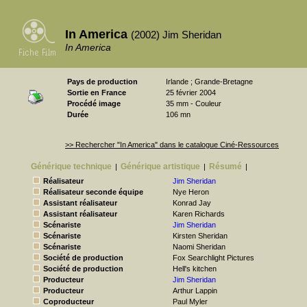
In America
(2002) Jim Sheridan
In America
Pays de production
Irlande ; Grande-Bretagne
Sortie en France
25 février 2004
Procédé image
35 mm - Couleur
Durée
106 mn
>> Rechercher "In America" dans le catalogue Ciné-Ressources
Générique technique
Générique artistique
Résumé
|
|
|
Réalisateur
Jim Sheridan
Réalisateur seconde équipe
Nye Heron
Assistant réalisateur
Konrad Jay
Assistant réalisateur
Karen Richards
Scénariste
Jim Sheridan
Scénariste
Kirsten Sheridan
Scénariste
Naomi Sheridan
Société de production
Fox Searchlight Pictures
Société de production
Hell's kitchen
Producteur
Jim Sheridan
Producteur
Arthur Lappin
Coproducteur
Paul Myler