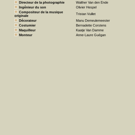
Directeur de la photographie
Walther Van den Ende
Ingénieur du son
Olivier Hespel
Compositeur de la musique
Tristan Vuillet
originale
Décorateur
Manu Demeulemeester
Costumier
Bernadette Corstens
Maquilleur
Kaatje Van Damme
Monteur
Anne-Laure Guégan