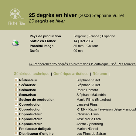
25 degrés en hiver
(2003) Stéphane Vuillet
25 degrés en hiver
Pays de production
Belgique ; France ; Espagne
Sortie en France
14 juillet 2004
Procédé image
35 mm - Couleur
Durée
90 mn
>> Rechercher "25 degrés en hiver" dans le catalogue Ciné-Ressources
Générique technique
Générique artistique
Résumé
|
|
|
Réalisateur
Stéphane Vuillet
Scénariste
Stéphane Vuillet
Scénariste
Pedro Romero
Scénariste
Stéphane Malandrin
Société de production
Man's Films (Bruxelles)
Coproduction
Lancelot Films
Coproduction
RTBF - Radio Télévision Belge Francop
Coproducteur
Christian Tison
Coproducteur
José María Lara
Coproducteur
Arlette Zylberberg
Producteur délégué
Marion Hänsel
Distributeur d'origine
Les Films du Safran