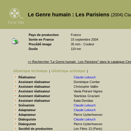
Le Genre humain : Les Parisiens
(2004) Cl
Pays de production
France
Sortie en France
15 septembre 2004
Procédé image
35 mm - Couleur
Durée
119 mn
>> Rechercher "Le Genre humain : Les Parisiens" dans le catalogue Ci
Générique technique
Générique artistique
|
|
Réalisateur
Claude Lelouch
Assistant réalisateur
Dominique Combe
Assistant réalisateur
Christophe Vallée
Assistant réalisateur
Vania Peirani-Vignes
Assistant réalisateur
Stanislas Graziani
Assistant réalisateur
Katia Devidas
Scénariste
Claude Lelouch
Adaptateur
Claude Lelouch
Adaptateur
Pierre Uytterhoeven
Dialoguiste
Claude Lelouch
Dialoguiste
Pierre Uytterhoeven
Société de production
Les Films 13 (Paris)