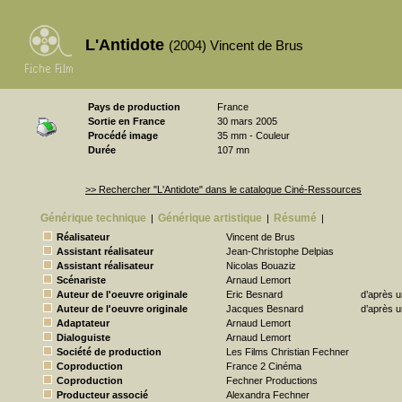
L'Antidote
(2004) Vincent de Brus
Pays de production
France
Sortie en France
30 mars 2005
Procédé image
35 mm - Couleur
Durée
107 mn
>> Rechercher "L'Antidote" dans le catalogue Ciné-Ressources
Générique technique
Générique artistique
Résumé
|
|
|
Réalisateur
Vincent de Brus
Assistant réalisateur
Jean-Christophe Delpias
Assistant réalisateur
Nicolas Bouaziz
Scénariste
Arnaud Lemort
Auteur de l'oeuvre originale
Eric Besnard
d’après u
Auteur de l'oeuvre originale
Jacques Besnard
d’après u
Adaptateur
Arnaud Lemort
Dialoguiste
Arnaud Lemort
Société de production
Les Films Christian Fechner
Coproduction
France 2 Cinéma
Coproduction
Fechner Productions
Producteur associé
Alexandra Fechner