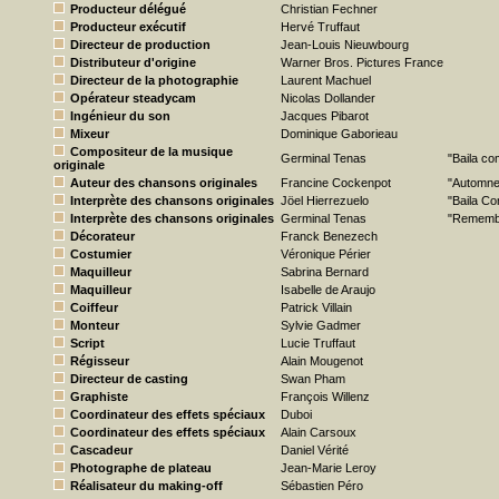
Producteur délégué
Christian Fechner
Producteur exécutif
Hervé Truffaut
Directeur de production
Jean-Louis Nieuwbourg
Distributeur d'origine
Warner Bros. Pictures France
Directeur de la photographie
Laurent Machuel
Opérateur steadycam
Nicolas Dollander
Ingénieur du son
Jacques Pibarot
Mixeur
Dominique Gaborieau
Compositeur de la musique
Germinal Tenas
"Baila c
originale
Auteur des chansons originales
Francine Cockenpot
"Automne
Interprète des chansons originales
Jöel Hierrezuelo
"Baila C
Interprète des chansons originales
Germinal Tenas
"Rememb
Décorateur
Franck Benezech
Costumier
Véronique Périer
Maquilleur
Sabrina Bernard
Maquilleur
Isabelle de Araujo
Coiffeur
Patrick Villain
Monteur
Sylvie Gadmer
Script
Lucie Truffaut
Régisseur
Alain Mougenot
Directeur de casting
Swan Pham
Graphiste
François Willenz
Coordinateur des effets spéciaux
Duboi
Coordinateur des effets spéciaux
Alain Carsoux
Cascadeur
Daniel Vérité
Photographe de plateau
Jean-Marie Leroy
Réalisateur du making-off
Sébastien Péro