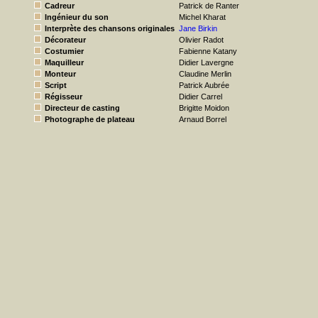
Cadreur
Patrick de Ranter
Ingénieur du son
Michel Kharat
Interprète des chansons originales
Jane Birkin
Décorateur
Olivier Radot
Costumier
Fabienne Katany
Maquilleur
Didier Lavergne
Monteur
Claudine Merlin
Script
Patrick Aubrée
Régisseur
Didier Carrel
Directeur de casting
Brigitte Moidon
Photographe de plateau
Arnaud Borrel