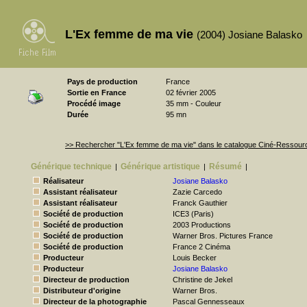
L'Ex femme de ma vie
(2004) Josiane Balasko
Pays de production
France
Sortie en France
02 février 2005
Procédé image
35 mm - Couleur
Durée
95 mn
>> Rechercher "L'Ex femme de ma vie" dans le catalogue Ciné-Ressour
Générique technique
Générique artistique
Résumé
|
|
|
Réalisateur
Josiane Balasko
Assistant réalisateur
Zazie Carcedo
Assistant réalisateur
Franck Gauthier
Société de production
ICE3 (Paris)
Société de production
2003 Productions
Société de production
Warner Bros. Pictures France
Société de production
France 2 Cinéma
Producteur
Louis Becker
Producteur
Josiane Balasko
Directeur de production
Christine de Jekel
Distributeur d'origine
Warner Bros.
Directeur de la photographie
Pascal Gennesseaux