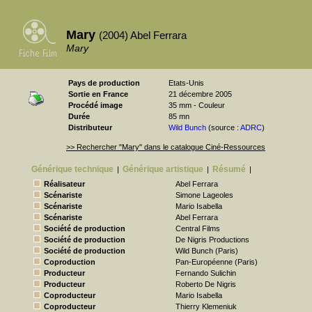
Mary
(2004) Abel Ferrara
Mary
Pays de production
Etats-Unis
Sortie en France
21 décembre 2005
Procédé image
35 mm - Couleur
Durée
85 mn
Distributeur
Wild Bunch
(source :
ADRC
)
>> Rechercher "Mary" dans le catalogue Ciné-Ressources
Générique technique
Générique artistique
Résumé
|
|
|
Réalisateur
Abel Ferrara
Scénariste
Simone Lageoles
Scénariste
Mario Isabella
Scénariste
Abel Ferrara
Société de production
Central Films
Société de production
De Nigris Productions
Société de production
Wild Bunch (Paris)
Coproduction
Pan-Européenne (Paris)
Producteur
Fernando Sulichin
Producteur
Roberto De Nigris
Coproducteur
Mario Isabella
Coproducteur
Thierry Klemeniuk