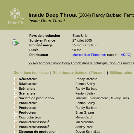
Inside Deep Throat
(2004) Randy Barbato, Fento
Inside Deep Throat
Pays de production
Etats-Unis
Sortie en France
27 juillet 2005
Procédé image
35 mm - Couleur
Durée
90 mn
Distributeur
Metropolitan Filmexport
(source :
ADRC
)
>> Rechercher "Inside Deep Throat" dans le catalogue Ciné-Ressource
Générique technique
Générique artistique
Résumé
Bibliographie
|
|
|
Réalisateur
Randy Barbato
Réalisateur
Fenton Bailey
Scénariste
Randy Barbato
Scénariste
Fenton Bailey
Société de production
Imagine Entertainment (Beverly Hills)
Producteur
Fenton Bailey
Producteur
Randy Barbato
Producteur
Brian Grazer
Coproducteur
Mona Card
Producteur associé
Ian Mallahan
Producteur associé
Ashley York
Directeur de production
Devon Schneider