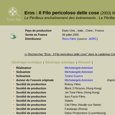
Eros : Il Filo pericoloso delle cose
(2003) M
Le Périlleux enchaînement des événements : Le Péril
Pays de production
Etats-Unis ; Italie ; Chine ; France
Sortie en France
06 juillet 2005
Distributeur
Rezo Films
(source :
ADRC
)
>> Rechercher "Eros : Il Filo pericoloso delle cose" dans le catalogue 
Générique technique
Générique artistique
Résumé
|
|
|
Réalisateur
Michelangelo Antonioni
Scénariste
Michelangelo Antonioni
Scénariste
Tonino Guerra
Auteur de l'oeuvre originale
Michelangelo Antonioni
d'aprè
Société de production
Roissy Films
Société de production
Block 2 Pictures (Hong Kong)
Société de production
Jet Tone Films (Hong Kong)
Société de production
Ipso Facto Films
Société de production
Solaris
Société de production
Cité Films (Neuilly-sur-Seine)
Société de production
Fandango (Roma)
Société de production
Delux Productions (Luxembourg)