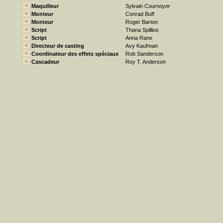
Maquilleur
Sylvain Cournoyer
Monteur
Conrad Buff
Monteur
Roger Barton
Script
Thana Spillios
Script
Anna Rane
Directeur de casting
Avy Kaufman
Coordinateur des effets spéciaux
Rob Sanderson
Cascadeur
Roy T. Anderson