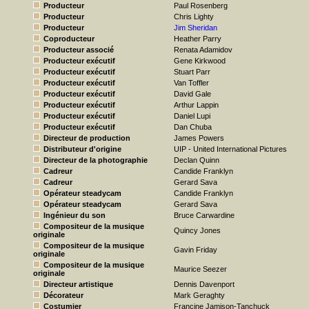
Producteur
Paul Rosenberg
Producteur
Chris Lighty
Producteur
Jim Sheridan
Coproducteur
Heather Parry
Producteur associé
Renata Adamidov
Producteur exécutif
Gene Kirkwood
Producteur exécutif
Stuart Parr
Producteur exécutif
Van Toffler
Producteur exécutif
David Gale
Producteur exécutif
Arthur Lappin
Producteur exécutif
Daniel Lupi
Producteur exécutif
Dan Chuba
Directeur de production
James Powers
Distributeur d'origine
UIP - United International Pictures
Directeur de la photographie
Declan Quinn
Cadreur
Candide Franklyn
Cadreur
Gerard Sava
Opérateur steadycam
Candide Franklyn
Opérateur steadycam
Gerard Sava
Ingénieur du son
Bruce Carwardine
Compositeur de la musique
Quincy Jones
originale
Compositeur de la musique
Gavin Friday
originale
Compositeur de la musique
Maurice Seezer
originale
Directeur artistique
Dennis Davenport
Décorateur
Mark Geraghty
Costumier
Francine Jamison-Tanchuck