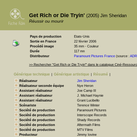
Get Rich or Die Tryin'
(2005) Jim Sheridan
Réussir ou mourir
Pays de production
Etats-Unis
Sortie en France
22 février 2006
Procédé image
35 mm - Couleur
Durée
117 mn
Distributeur
Paramount Pictures France
(source :
AD
>> Rechercher "Get Rich or Die Tryin'" dans le catalogue Ciné-Ressour
Générique technique
Générique artistique
Résumé
|
|
|
Réalisateur
Jim Sheridan
Réalisateur seconde équipe
Nye Heron
Assistant réalisateur
Joe Camp III
Assistant réalisateur
J. Michael Haynie
Assistant réalisateur
Grant Lucibello
Scénariste
Terence Winter
Société de production
Paramount Pictures
Société de production
Interscope Records
Société de production
Shady Records
Société de production
Aftermath Films
Société de production
MTV Films
Producteur
Jimmy Iovine