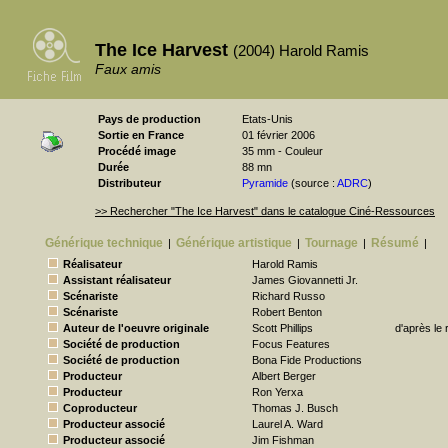
The Ice Harvest
(2004) Harold Ramis
Faux amis
Pays de production
Etats-Unis
Sortie en France
01 février 2006
Procédé image
35 mm - Couleur
Durée
88 mn
Distributeur
Pyramide
(source :
ADRC
)
>> Rechercher "The Ice Harvest" dans le catalogue Ciné-Ressources
Générique technique
Générique artistique
Tournage
Résumé
|
|
|
|
Réalisateur
Harold Ramis
Assistant réalisateur
James Giovannetti Jr.
Scénariste
Richard Russo
Scénariste
Robert Benton
Auteur de l'oeuvre originale
Scott Phillips
d'après le
Société de production
Focus Features
Société de production
Bona Fide Productions
Producteur
Albert Berger
Producteur
Ron Yerxa
Coproducteur
Thomas J. Busch
Producteur associé
Laurel A. Ward
Producteur associé
Jim Fishman