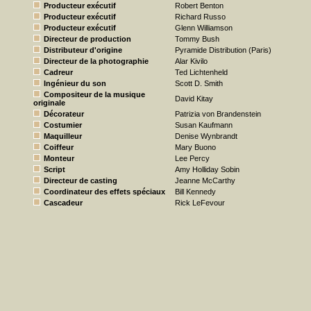
Producteur exécutif
Robert Benton
Producteur exécutif
Richard Russo
Producteur exécutif
Glenn Williamson
Directeur de production
Tommy Bush
Distributeur d'origine
Pyramide Distribution (Paris)
Directeur de la photographie
Alar Kivilo
Cadreur
Ted Lichtenheld
Ingénieur du son
Scott D. Smith
Compositeur de la musique
David Kitay
originale
Décorateur
Patrizia von Brandenstein
Costumier
Susan Kaufmann
Maquilleur
Denise Wynbrandt
Coiffeur
Mary Buono
Monteur
Lee Percy
Script
Amy Holliday Sobin
Directeur de casting
Jeanne McCarthy
Coordinateur des effets spéciaux
Bill Kennedy
Cascadeur
Rick LeFevour