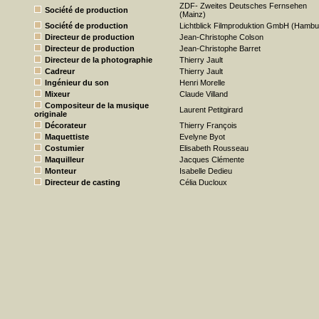
ZDF- Zweites Deutsches Fernsehen
Société de production
(Mainz)
Société de production
Lichtblick Filmproduktion GmbH (Hambu
Directeur de production
Jean-Christophe Colson
Directeur de production
Jean-Christophe Barret
Directeur de la photographie
Thierry Jault
Cadreur
Thierry Jault
Ingénieur du son
Henri Morelle
Mixeur
Claude Villand
Compositeur de la musique
Laurent Petitgirard
originale
Décorateur
Thierry François
Maquettiste
Evelyne Byot
Costumier
Elisabeth Rousseau
Maquilleur
Jacques Clémente
Monteur
Isabelle Dedieu
Directeur de casting
Célia Ducloux