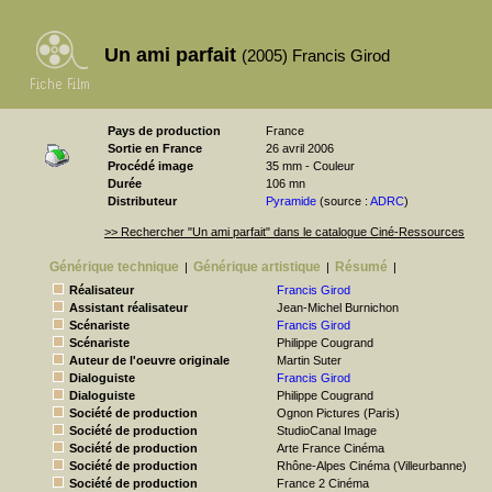
Un ami parfait
(2005) Francis Girod
Pays de production
France
Sortie en France
26 avril 2006
Procédé image
35 mm - Couleur
Durée
106 mn
Distributeur
Pyramide
(source :
ADRC
)
>> Rechercher "Un ami parfait" dans le catalogue Ciné-Ressources
Générique technique
Générique artistique
Résumé
|
|
|
Réalisateur
Francis Girod
Assistant réalisateur
Jean-Michel Burnichon
Scénariste
Francis Girod
Scénariste
Philippe Cougrand
Auteur de l'oeuvre originale
Martin Suter
Dialoguiste
Francis Girod
Dialoguiste
Philippe Cougrand
Société de production
Ognon Pictures (Paris)
Société de production
StudioCanal Image
Société de production
Arte France Cinéma
Société de production
Rhône-Alpes Cinéma (Villeurbanne)
Société de production
France 2 Cinéma