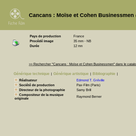
Cancans : Moïse et Cohen Businessmen
Pays de production
France
Procédé image
35 mm - NB
Durée
12 mn
>> Rechercher "Cancans : Moïse et Cohen Businessmen" dans le cata
Générique technique
Générique artistique
Bibliographie
|
|
|
Réalisateur
Edmond T. Gréville
Société de production
Pax-Film (Paris)
Directeur de la photographie
Samy Brill
Compositeur de la musique
Raymond Berner
originale