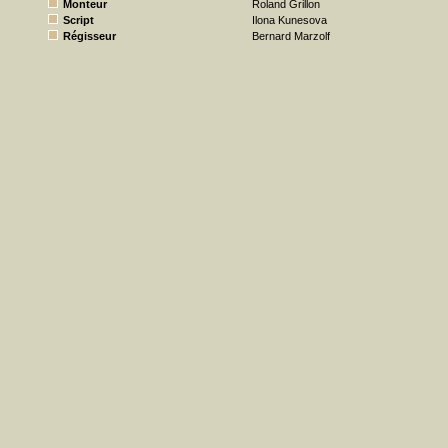
Monteur
Roland Grillon
Script
Ilona Kunesova
Régisseur
Bernard Marzolf