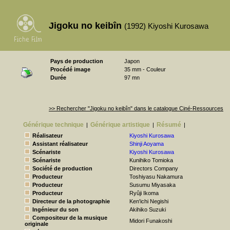
Jigoku no keibîn
(1992) Kiyoshi Kurosawa
Pays de production
Japon
Procédé image
35 mm - Couleur
Durée
97 mn
>> Rechercher "Jigoku no keibîn" dans le catalogue Ciné-Ressources
Générique technique
Générique artistique
Résumé
|
|
|
Réalisateur
Kiyoshi Kurosawa
Assistant réalisateur
Shinji Aoyama
Scénariste
Kiyoshi Kurosawa
Scénariste
Kunihiko Tomioka
Société de production
Directors Company
Producteur
Toshiyasu Nakamura
Producteur
Susumu Miyasaka
Producteur
Ryûji Ikoma
Directeur de la photographie
Ken'ichi Negishi
Ingénieur du son
Akihiko Suzuki
Compositeur de la musique
Midori Funakoshi
originale