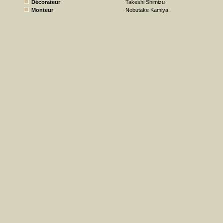
Décorateur
Takeshi Shimizu
Monteur
Nobutake Kamiya