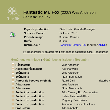
Fantastic Mr. Fox
(2007) Wes Anderson
Fantastic Mr. Fox
Pays de production
Etats-Unis ; Grande-Bretagne
Sortie en France
17 février 2010
Procédé image
35 mm - Couleur
Durée
88 mn
Distributeur
Twentieth Century Fox
(source :
ADRC
)
>> Rechercher "Fantastic Mr. Fox" dans le catalogue Ciné-Ressources
Générique technique
Générique artistique
Résumé
|
|
|
Réalisateur
Wes Anderson
Assistant réalisateur
Kev Harwood
Scénariste
Wes Anderson
Scénariste
Noah Baumbach
Auteur de l'oeuvre originale
Roald Dahl
d'après l
Adaptateur
Wes Anderson
Adaptateur
Noah Baumbach
Société de production
20th Century Fox Corporation
Société de production
Indian Paintbrush Films
Société de production
Regency Enterprises
Société de production
American Empirical Pictures
Producteur
Allison Abbate