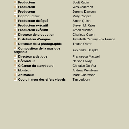
Producteur
Scott Rudin
Producteur
Wes Anderson
Producteur
Jeremy Dawson
Coproducteur
Molly Cooper
Producteur délégué
Simon Quinn
Producteur exécutif
Steven M. Rales
Producteur exécutif
Arnon Milchan
Directeur de production
Charlotte Owen
Distributeur d'origine
Twentieth Century Fox France
Directeur de la photographie
Tristan Oliver
Compositeur de la musique
Alexandre Desplat
originale
Directeur artistique
Francesca Maxwell
Décorateur
Nelson Lowry
Créateur du storyboard
Christian De Vita
Monteur
Andrew Weisblum
Animateur
Mark Gustafson
Coordinateur des effets visuels
Tim Ledbury