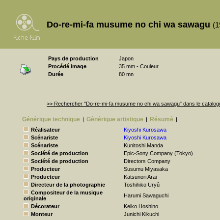
Do-re-mi-fa musume no chi wa sawagu
(1
Pays de production
Japon
Procédé image
35 mm - Couleur
Durée
80 mn
>> Rechercher "Do-re-mi-fa musume no chi wa sawagu" dans le catalo
Générique technique
Générique artistique
Résumé
|
|
|
Réalisateur
Kiyoshi Kurosawa
Scénariste
Kiyoshi Kurosawa
Scénariste
Kunitoshi Manda
Société de production
Epic-Sony Company (Tokyo)
Société de production
Directors Company
Producteur
Susumu Miyasaka
Producteur
Katsunori Arai
Directeur de la photographie
Toshihiko Uryû
Compositeur de la musique
Harumi Sawaguchi
originale
Décorateur
Keiko Hoshino
Monteur
Junichi Kikuchi