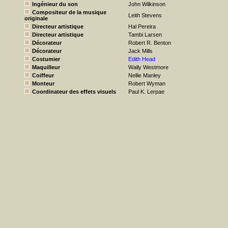
Ingénieur du son
John Wilkinson
Compositeur de la musique
Leith Stevens
originale
Directeur artistique
Hal Pereira
Directeur artistique
Tambi Larsen
Décorateur
Robert R. Benton
Décorateur
Jack Mills
Costumier
Edith Head
Maquilleur
Wally Westmore
Coiffeur
Nellie Manley
Monteur
Robert Wyman
Coordinateur des effets visuels
Paul K. Lerpae