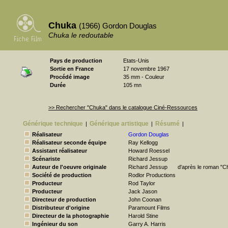
Chuka
(1966) Gordon Douglas
Chuka le redoutable
Pays de production
Etats-Unis
Sortie en France
17 novembre 1967
Procédé image
35 mm - Couleur
Durée
105 mn
>> Rechercher "Chuka" dans le catalogue Ciné-Ressources
Générique technique
Générique artistique
Résumé
|
|
|
Réalisateur
Gordon Douglas
Réalisateur seconde équipe
Ray Kellogg
Assistant réalisateur
Howard Roessel
Scénariste
Richard Jessup
Auteur de l'oeuvre originale
Richard Jessup
d'après le roman "C
Société de production
Rodlor Productions
Producteur
Rod Taylor
Producteur
Jack Jason
Directeur de production
John Coonan
Distributeur d'origine
Paramount Films
Directeur de la photographie
Harold Stine
Ingénieur du son
Garry A. Harris