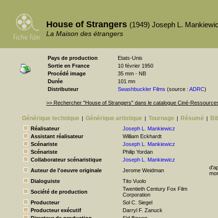
House of Strangers
(1949) Joseph L. Mankiewi
La Maison des étrangers
Pays de production
Etats-Unis
Sortie en France
10 février 1950
Procédé image
35 mm - NB
Durée
101 mn
Distributeur
Swashbuckler Films
(source :
ADRC
)
>> Rechercher "House of Strangers" dans le catalogue Ciné-Ressource
Générique technique
Générique artistique
Tournage
Résumé
Bi
|
|
|
|
Réalisateur
Joseph L. Mankiewicz
Assistant réalisateur
William Eckhardt
Scénariste
Joseph L. Mankiewicz
Scénariste
Philip Yordan
Collaborateur scénaristique
Joseph L. Mankiewicz
d'a
Auteur de l'oeuvre originale
Jerome Weidman
mor
Dialoguiste
Tito Vuolo
Twentieth Century Fox Film
Société de production
Corporation
Producteur
Sol C. Siegel
Producteur exécutif
Darryl F. Zanuck