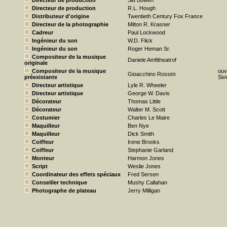
Directeur de production
Sid Bowen
Directeur de production
R.L. Hough
Distributeur d'origine
Twentieth Century Fox France
Directeur de la photographie
Milton R. Krasner
Cadreur
Paul Lockwood
Ingénieur du son
W.D. Flick
Ingénieur du son
Roger Heman Sr.
Compositeur de la musique
Daniele Amfitheatrof
originale
Compositeur de la musique
ouv
Gioacchino Rossini
préexistante
Sivi
Directeur artistique
Lyle R. Wheeler
Directeur artistique
George W. Davis
Décorateur
Thomas Little
Décorateur
Walter M. Scott
Costumier
Charles Le Maire
Maquilleur
Ben Nye
Maquilleur
Dick Smith
Coiffeur
Irene Brooks
Coiffeur
Stephanie Garland
Monteur
Harmon Jones
Script
Weslie Jones
Coordinateur des effets spéciaux
Fred Sersen
Conseiller technique
Mushy Callahan
Photographe de plateau
Jerry Milligan