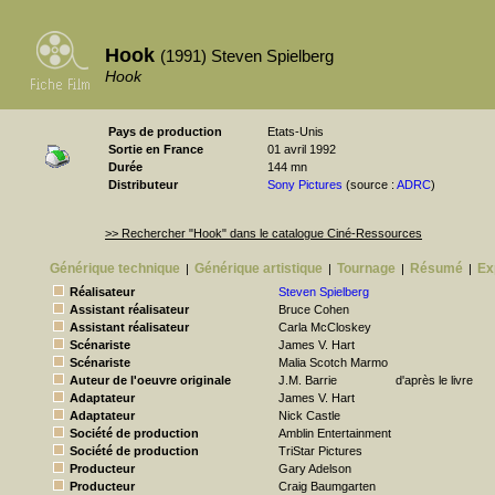
Hook
(1991) Steven Spielberg
Hook
Pays de production
Etats-Unis
Sortie en France
01 avril 1992
Durée
144 mn
Distributeur
Sony Pictures
(source :
ADRC
)
>> Rechercher "Hook" dans le catalogue Ciné-Ressources
Générique technique
Générique artistique
Tournage
Résumé
Ex
|
|
|
|
Réalisateur
Steven Spielberg
Assistant réalisateur
Bruce Cohen
Assistant réalisateur
Carla McCloskey
Scénariste
James V. Hart
Scénariste
Malia Scotch Marmo
Auteur de l'oeuvre originale
J.M. Barrie
d'après le livre
Adaptateur
James V. Hart
Adaptateur
Nick Castle
Société de production
Amblin Entertainment
Société de production
TriStar Pictures
Producteur
Gary Adelson
Producteur
Craig Baumgarten