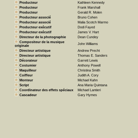
Producteur
Kathleen Kennedy
Producteur
Frank Marshall
Producteur
Gerald R. Molen
Producteur associé
Bruno Cohen
Producteur associé
Malia Scotch Marmo
Producteur exécutif
Dodi Fayed
Producteur exécutif
James V. Hart
Directeur de la photographie
Dean Cundey
Compositeur de la musique
John Williams
originale
Directeur artistique
Andrew Precht
Directeur artistique
Thomas E. Sanders
Décorateur
Garrett Lewis
Costumier
Anthony Powell
Maquilleur
Christina Smith
Coiffeur
Judith A. Cory
Monteur
Michael Kahn
Script
Ana Maria Quintana
Coordinateur des effets spéciaux
Michael Lantieri
Cascadeur
Gary Hymes