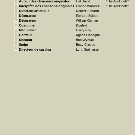
Auteur des chansons originales
Hal David
"The April fools"
Interprète des chansons originales
Dionne Warwick
"The April fools"
Directeur artistique
Robert Luthardt
Décorateur
Richard Sylbert
Décorateur
William Kiernan
Costumier
Donfeld
Maquilleur
Harry Ray
Coiffeur
Agnes Flanagan
Monteur
Bob Wyman
Script
Betty Crosby
Directeur de casting
Lynn Stalmaster