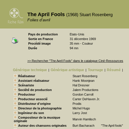
The April Fools
(1968) Stuart Rosenberg
Folies d'avril
Pays de production
Etats-Unis
Sortie en France
31 décembre 1969
Procédé image
35 mm - Couleur
Durée
94 mn
>> Rechercher "The April Fools" dans le catalogue Ciné-Ressources
Générique technique
Générique artistique
Tournage
Résumé
|
|
|
|
Réalisateur
Stuart Rosenberg
Assistant réalisateur
Hank Moonjean
Scénariste
Hal Dresner
Société de production
Jalem Productions
Producteur
Gordon Carroll
Producteur associé
Carter DeHaven Jr.
Distributeur d'origine
Prodis
Directeur de la photographie
Michel Hugo
Ingénieur du son
Larry Jost
Compositeur de la musique
Marvin Hamlisch
originale
Auteur des chansons originales
Burt Bacharach
"The April fools"