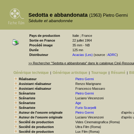
Sedotta e abbandonata
(1963) Pietro Germi
Séduite et abandonnée
Pays de production
Italie ; France
Sortie en France
22 juillet 1964
Procédé image
35 mm - NB
Durée
125 mn
Distributeur
Acacias (Les)
(source :
ADRC
)
>> Rechercher "Sedotta e abbandonata" dans le catalogue Ciné-Ressou
Générique technique
Générique artistique
Tournage
Résumé
Bi
|
|
|
|
Réalisateur
Pietro Germi
Assistant réalisateur
Renzo Marignano
Assistant réalisateur
Francesco Massaro
Scénariste
Pietro Germi
Scénariste
Luciano Vincenzoni
Scénariste
Age
Scénariste
Furio Scarpelli
Auteur de l'oeuvre originale
Pietro Germi
d'après 
Auteur de l'oeuvre originale
Luciano Vincenzoni
d'après 
Société de production
Vides Cinematografica (Roma)
Société de production
Ultra Film (Roma)
Société de production
Lux Film (Roma)