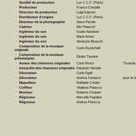
Société de production
Lux C.C.F. (Paris)
Producteur
Franco Cristaldi
Directeur de production
Luigi Giacosi
Distributeur d'origine
Lux C.C.F. (Paris)
Directeur de la photographie
Aiace Parolin
Cadreur
Elio Polacchi
Ingénieur du son
Guido Nardone
Ingénieur du son
Mario Amari
Ingénieur du son
Venanzio Biraschi
Compositeur de la musique
Carlo Rustichelli
originale
Compositeur de la musique
Dimitri Tiomkin
préexistante
Auteur des chansons originales
Carlo Rossi
"Guarda
Interprète des chansons originales
Edoardo Vianello
Décorateur
Carlo Egidi
Décorateur
Andrea Fantacci
pour la d
Maquilleur
Raffaele Cristini
Coiffeur
Vitaliana Patacca
Monteur
Roberto Cinquini
Régisseur
Marcello Papaleo
Régisseur
Andrea Petricca