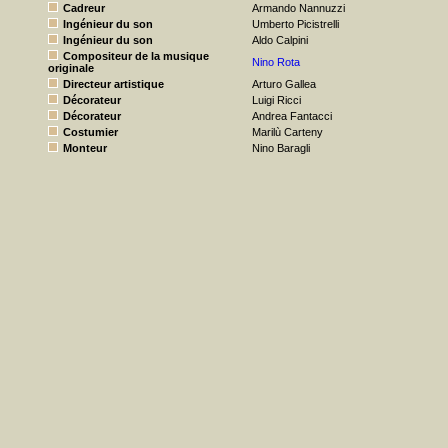
Cadreur
Armando Nannuzzi
Ingénieur du son
Umberto Picistrelli
Ingénieur du son
Aldo Calpini
Compositeur de la musique
Nino Rota
originale
Directeur artistique
Arturo Gallea
Décorateur
Luigi Ricci
Décorateur
Andrea Fantacci
Costumier
Marilù Carteny
Monteur
Nino Baragli