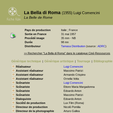
La Bella di Roma
(1955) Luigi Comencini
La Belle de Rome
Pays de production
Italie ; France
Sortie en France
31 mai 1957
Procédé image
35 mm - NB
Durée
98 mn
Distributeur
Tamasa Distribution
(source :
ADRC
)
>> Rechercher "La Bella di Roma" dans le catalogue Ciné-Ressources
Générique technique
Générique artistique
Tournage
Bibliographie
|
|
|
Réalisateur
Luigi Comencini
Assistant réalisateur
Massimo Patrizi
Assistant réalisateur
Armando Crispino
Assistant réalisateur
Ornella Volta
Scénariste
Luigi Comencini
Scénariste
Ettore Maria Margadonna
Scénariste
Edoardo Anton
Scénariste
Massimo Patrizi
Dialoguiste
Edoardo Anton
Société de production
Lux Film (Roma)
Directeur de production
Nicolò Pomilia
Directeur de la photographie
Arturo Gallea