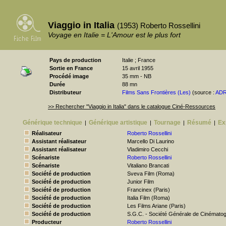
Viaggio in Italia
(1953) Roberto Rossellini
Voyage en Italie = L'Amour est le plus fort
Pays de production
Italie ; France
Sortie en France
15 avril 1955
Procédé image
35 mm - NB
Durée
88 mn
Distributeur
Films Sans Frontières (Les)
(source :
AD
>> Rechercher "Viaggio in Italia" dans le catalogue Ciné-Ressources
Générique technique
Générique artistique
Tournage
Résumé
Ex
|
|
|
|
Réalisateur
Roberto Rossellini
Assistant réalisateur
Marcello Di Laurino
Assistant réalisateur
Vladimiro Cecchi
Scénariste
Roberto Rossellini
Scénariste
Vitaliano Brancati
Société de production
Sveva Film (Roma)
Société de production
Junior Film
Société de production
Francinex (Paris)
Société de production
Italia Film (Roma)
Société de production
Les Films Ariane (Paris)
Société de production
S.G.C. - Société Générale de Cinémato
Producteur
Roberto Rossellini