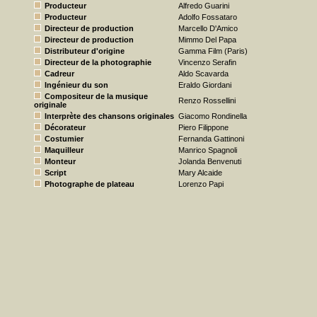
Producteur
Alfredo Guarini
Producteur
Adolfo Fossataro
Directeur de production
Marcello D'Amico
Directeur de production
Mimmo Del Papa
Distributeur d'origine
Gamma Film (Paris)
Directeur de la photographie
Vincenzo Serafin
Cadreur
Aldo Scavarda
Ingénieur du son
Eraldo Giordani
Compositeur de la musique
Renzo Rossellini
originale
Interprète des chansons originales
Giacomo Rondinella
Décorateur
Piero Filippone
Costumier
Fernanda Gattinoni
Maquilleur
Manrico Spagnoli
Monteur
Jolanda Benvenuti
Script
Mary Alcaide
Photographe de plateau
Lorenzo Papi