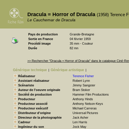
Dracula = Horror of Dracula
(1958) Terence F
Le Cauchemar de Dracula
Pays de production
Grande-Bretagne
Sortie en France
04 février 1959
Procédé image
35 mm - Couleur
Durée
82 mn
>> Rechercher "Dracula = Horror of Dracula" dans le catalogue Ciné-R
Générique technique
Générique artistique
|
|
Réalisateur
Terence Fisher
Assistant réalisateur
Robert Lynn
Scénariste
Jimmy Sangster
Auteur de l'oeuvre originale
Bram Stoker
Société de production
Hammer Film Productions
Producteur
Anthony Hinds
Producteur associé
Anthony Nelson-Keys
Producteur exécutif
Michael Carreras
Distributeur d'origine
Universal Pictures
Directeur de la photographie
Jack Asher
Cadreur
Len Harris
Ingénieur du son
Jock May