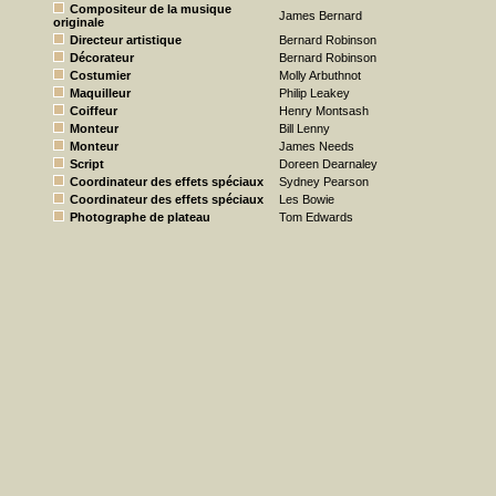
Compositeur de la musique
James Bernard
originale
Directeur artistique
Bernard Robinson
Décorateur
Bernard Robinson
Costumier
Molly Arbuthnot
Maquilleur
Philip Leakey
Coiffeur
Henry Montsash
Monteur
Bill Lenny
Monteur
James Needs
Script
Doreen Dearnaley
Coordinateur des effets spéciaux
Sydney Pearson
Coordinateur des effets spéciaux
Les Bowie
Photographe de plateau
Tom Edwards