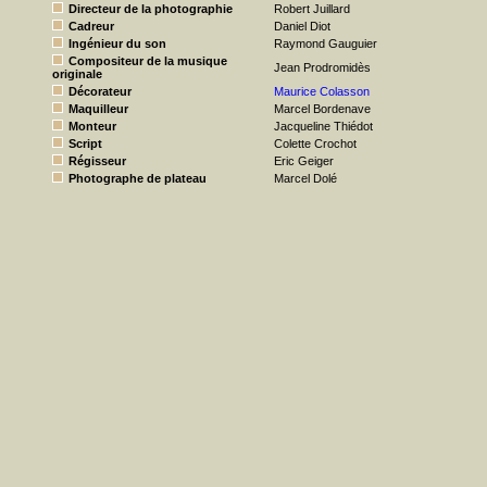
Directeur de la photographie
Robert Juillard
Cadreur
Daniel Diot
Ingénieur du son
Raymond Gauguier
Compositeur de la musique
Jean Prodromidès
originale
Décorateur
Maurice Colasson
Maquilleur
Marcel Bordenave
Monteur
Jacqueline Thiédot
Script
Colette Crochot
Régisseur
Eric Geiger
Photographe de plateau
Marcel Dolé