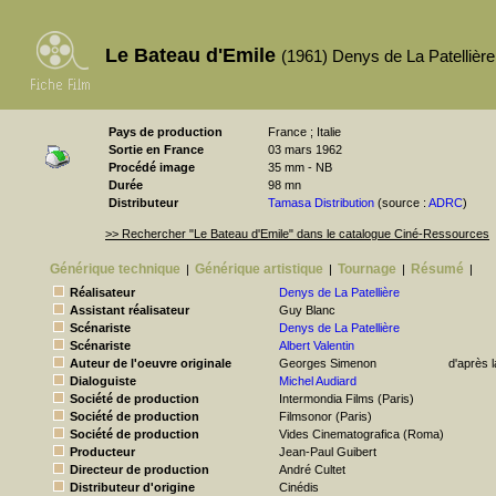
Le Bateau d'Emile
(1961) Denys de La Patellière
Pays de production
France ; Italie
Sortie en France
03 mars 1962
Procédé image
35 mm - NB
Durée
98 mn
Distributeur
Tamasa Distribution
(source :
ADRC
)
>> Rechercher "Le Bateau d'Emile" dans le catalogue Ciné-Ressources
Générique technique
Générique artistique
Tournage
Résumé
|
|
|
|
Réalisateur
Denys de La Patellière
Assistant réalisateur
Guy Blanc
Scénariste
Denys de La Patellière
Scénariste
Albert Valentin
Auteur de l'oeuvre originale
Georges Simenon
d'après 
Dialoguiste
Michel Audiard
Société de production
Intermondia Films (Paris)
Société de production
Filmsonor (Paris)
Société de production
Vides Cinematografica (Roma)
Producteur
Jean-Paul Guibert
Directeur de production
André Cultet
Distributeur d'origine
Cinédis