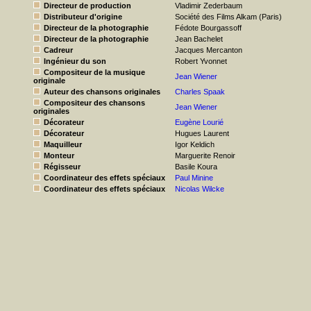
Directeur de production
Vladimir Zederbaum
Distributeur d'origine
Société des Films Alkam (Paris)
Directeur de la photographie
Fédote Bourgassoff
Directeur de la photographie
Jean Bachelet
Cadreur
Jacques Mercanton
Ingénieur du son
Robert Yvonnet
Compositeur de la musique
Jean Wiener
originale
Auteur des chansons originales
Charles Spaak
Compositeur des chansons
Jean Wiener
originales
Décorateur
Eugène Lourié
Décorateur
Hugues Laurent
Maquilleur
Igor Keldich
Monteur
Marguerite Renoir
Régisseur
Basile Koura
Coordinateur des effets spéciaux
Paul Minine
Coordinateur des effets spéciaux
Nicolas Wilcke