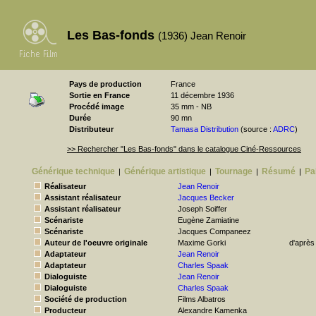
Les Bas-fonds
(1936) Jean Renoir
Pays de production
France
Sortie en France
11 décembre 1936
Procédé image
35 mm - NB
Durée
90 mn
Distributeur
Tamasa Distribution
(source :
ADRC
)
>> Rechercher "Les Bas-fonds" dans le catalogue Ciné-Ressources
Générique technique
Générique artistique
Tournage
Résumé
Pa
|
|
|
|
Réalisateur
Jean Renoir
Assistant réalisateur
Jacques Becker
Assistant réalisateur
Joseph Soiffer
Scénariste
Eugène Zamiatine
Scénariste
Jacques Companeez
Auteur de l'oeuvre originale
Maxime Gorki
d'après
Adaptateur
Jean Renoir
Adaptateur
Charles Spaak
Dialoguiste
Jean Renoir
Dialoguiste
Charles Spaak
Société de production
Films Albatros
Producteur
Alexandre Kamenka