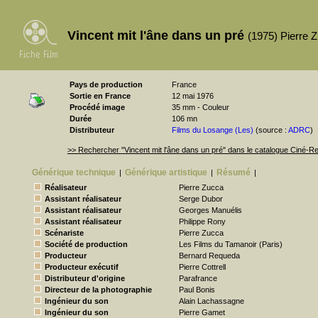
Vincent mit l'âne dans un pré
(1975) Pierre 
Pays de production
France
Sortie en France
12 mai 1976
Procédé image
35 mm - Couleur
Durée
106 mn
Distributeur
Films du Losange (Les)
(source :
ADRC
)
>> Rechercher "Vincent mit l'âne dans un pré" dans le catalogue Ciné-
Générique technique
Générique artistique
Résumé
|
|
|
Réalisateur
Pierre Zucca
Assistant réalisateur
Serge Dubor
Assistant réalisateur
Georges Manuélis
Assistant réalisateur
Philippe Rony
Scénariste
Pierre Zucca
Société de production
Les Films du Tamanoir (Paris)
Producteur
Bernard Requeda
Producteur exécutif
Pierre Cottrell
Distributeur d'origine
Parafrance
Directeur de la photographie
Paul Bonis
Ingénieur du son
Alain Lachassagne
Ingénieur du son
Pierre Gamet