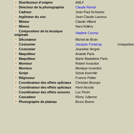
Distributeur d'origine
AMLF
Directeur de la photographie
Claude Renoir
Cadreur
Jean-Paul Schwartz
Ingénieur du son
Jean-Claude Laureux
Mixeur
Claude Villand
Mixeur
Nara Kollery
Compositeur de la musique
Vladimir Cosma
originale
Décorateur
Michel de Broin
Costumier
Jacques Fonteray
(maquettes
Costumier
Jeannine Vergne
Maquilleur
Anatole Paris
Maquilleur
Marie-Madeleine Paris
Monteur
Robert Isnardon
Monteur
Monique Isnardon
Script
Sylvie Koechlin
Régisseur
Francis Peltier
Coordinateur des effets spéciaux
Christian Bourqui
Coordinateur des effets spéciaux
Henri Assola
Coordinateur des effets sonores
Luc Perini
Cascadeur
Rémy Julienne
Photographe de plateau
Bruno Bueno