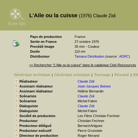
L'Aile ou la cuisse
(1976) Claude Zidi
Pays de production
France
Sortie en France
27 octobre 1976
Procédé image
35 mm - Couleur
Durée
110 mn
Distributeur
Tamasa Distribution
(source :
ADRC
)
>> Rechercher "L'Aile ou la cuisse" dans le catalogue Ciné-Ressources
Générique technique
Générique artistique
Tournage
Résumé
Bi
|
|
|
|
Réalisateur
Claude Zidi
Assistant réalisateur
Jean-Jacques Beineix
Assistant réalisateur
Hélène Bernardin
Scénariste
Claude Zidi
Scénariste
Michel Fabre
Dialoguiste
Claude Zidi
Dialoguiste
Michel Fabre
Société de production
Les Films Christian Fechner
Producteur
Christian Fechner
Producteur délégué
Bernard Artigues
Producteur exécutif
Pierre Grunstein
Directeur de production
Roger Morand