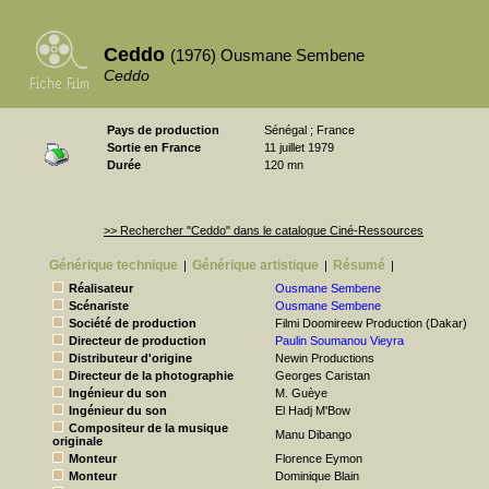
Ceddo
(1976) Ousmane Sembene
Ceddo
Pays de production
Sénégal ; France
Sortie en France
11 juillet 1979
Durée
120 mn
>> Rechercher "Ceddo" dans le catalogue Ciné-Ressources
Générique technique
Générique artistique
Résumé
|
|
|
Réalisateur
Ousmane Sembene
Scénariste
Ousmane Sembene
Société de production
Filmi Doomireew Production (Dakar)
Directeur de production
Paulin Soumanou Vieyra
Distributeur d'origine
Newin Productions
Directeur de la photographie
Georges Caristan
Ingénieur du son
M. Guèye
Ingénieur du son
El Hadj M'Bow
Compositeur de la musique
Manu Dibango
originale
Monteur
Florence Eymon
Monteur
Dominique Blain